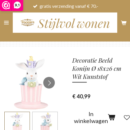
9,1
gratis verzending vanaf € 70.-
Ga
direct
Stijlvol wonen
naar
de
hoofdinhoud
Decoratie Beeld
Konijn Ø 18x26 cm
Wit Kunststof
€ 40,99
In
winkelwagen