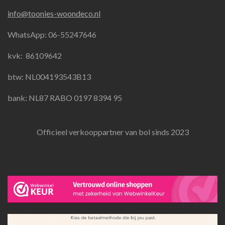
e
t
t
info@toonies-woondeco.nl
b
a
s
o
g
A
WhatsApp: 06-55247646
o
r
p
k
a
p
kvk:
86109642
m
btw: NL004193543B13
bank: NL87 RABO 0197 8394 95
Officieel verkooppartner van bol sinds 2023