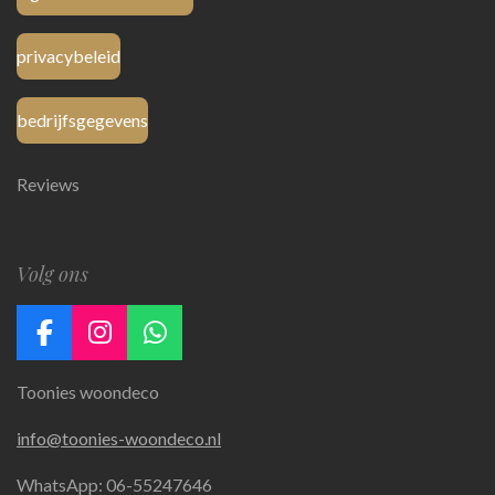
privacybeleid
bedrijfsgegevens
Reviews
Volg ons
F
I
W
a
n
h
Toonies woondeco
c
s
a
e
t
t
info@toonies-woondeco.nl
b
a
s
o
g
A
WhatsApp: 06-55247646