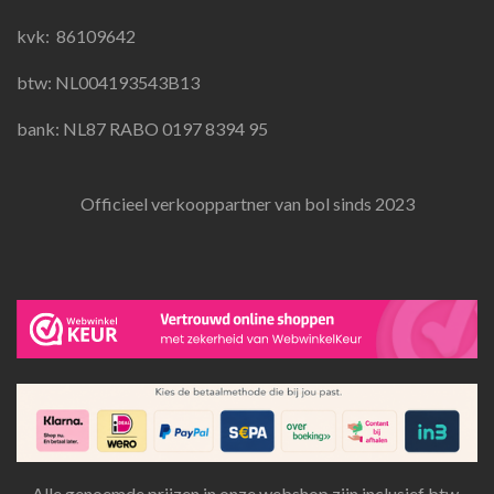
o
r
p
k
a
p
kvk:
86109642
m
btw: NL004193543B13
bank: NL87 RABO 0197 8394 95
Officieel verkooppartner van bol sinds 2023
Alle genoemde prijzen in onze webshop zijn inclusief btw.