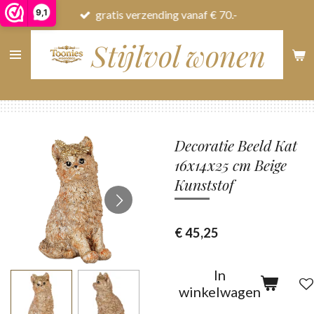
9,1
gratis verzending vanaf € 70.-
Ga
direct
Stijlvol wonen
naar
de
hoofdinhoud
Decoratie Beeld Kat
16x14x25 cm Beige
Kunststof
€ 45,25
In
winkelwagen