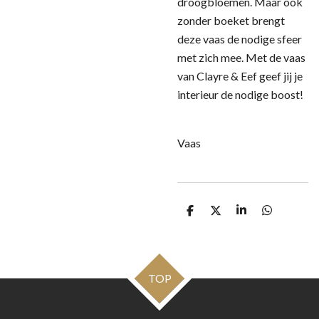
droogbloemen. Maar ook
zonder boeket brengt
deze vaas de nodige sfeer
met zich mee. Met de vaas
van Clayre & Eef geef jij je
interieur de nodige boost!
Vaas
D
D
S
D
e
e
h
e
l
e
a
l
e
l
r
e
n
e
n
TOP