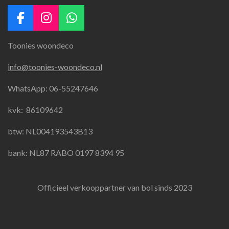
F
I
W
a
n
h
Toonies woondeco
c
s
a
e
t
t
info@toonies-woondeco.nl
b
a
s
o
g
A
WhatsApp: 06-55247646
o
r
p
k
a
p
kvk:
86109642
m
btw: NL004193543B13
bank: NL87 RABO 0197 8394 95
Officieel verkooppartner van bol sinds 2023