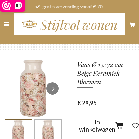
9,1
gratis verzending vanaf € 70.-
Ga
direct
Stijlvol wonen
naar
de
hoofdinhoud
Vaas Ø 15x32 cm
Beige Keramiek
Bloemen
€ 29,95
In
winkelwagen