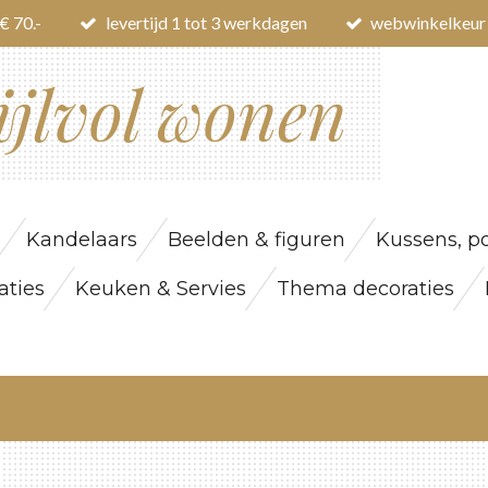
€ 70.-
levertijd 1 tot 3 werkdagen
webwinkelkeur
ijlvol wonen
Kandelaars
Beelden & figuren
Kussens, po
ties
Keuken & Servies
Thema decoraties