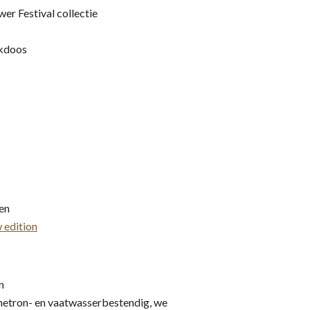
er Festival collectie
nkdoos
gen
 edition
n
gnetron- en vaatwasserbestendig, we