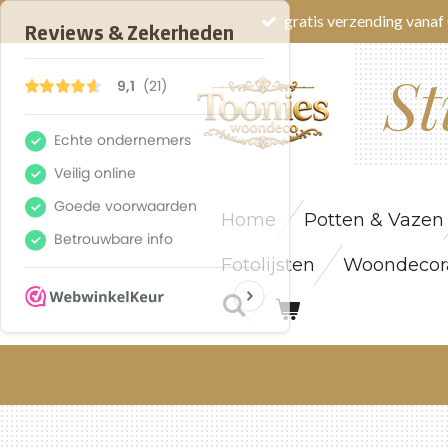
gratis verzending vanaf 
Ga
direct
St
naar
de
hoofdinhoud
Home
Potten & Vazen
Fotolijsten
Woondecora