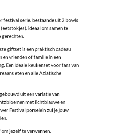
er festival serie. bestaande uit 2 bowls
 (eetstokjes). ideaal om samen te
e gerechten.
e giftset is een praktisch cadeau
 en vrienden of familie in een
g. Een ideale keukenset voor fans van
reaans eten en alle Aziatische
pgebouwd uit een variatie van
hintzbloemen met lichtblauwe en
er Festival porselein zul je jouw
len.
 om jezelf te verwennen.