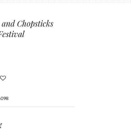
 and Chopsticks
Festival
6098
g