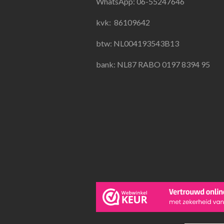
WhatsApp: 06-55247646
o
r
p
k
a
p
kvk:
86109642
m
btw: NL004193543B13
bank: NL87 RABO 0197 8394 95