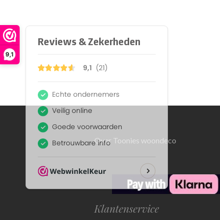
9,1
Over Toonies woondeco
Klantenservice