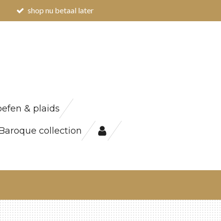
shop nu betaal later
efen & plaids
Baroque collection