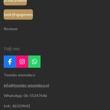
privacybeleid
bedrijfsgegevens
Reviews
Volg ons
F
I
W
a
n
h
Toonies woondeco
c
s
a
e
t
t
info@toonies-woondeco.nl
b
a
s
o
g
A
WhatsApp: 06-55247646
o
r
p
k
a
p
kvk:
86109642