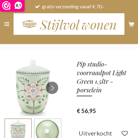
9,1
gratis verzending vanaf € 70.-
Ga
direct
Stijlvol wonen
naar
de
hoofdinhoud
Pip studio-
voorraadpot Light
Green 1.5ltr -
porselein
€ 56,95
Uitverkocht