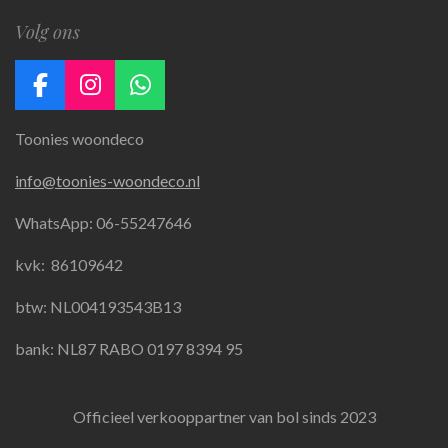
Volg ons
F
I
W
a
n
h
Toonies woondeco
c
s
a
e
t
t
info@toonies-woondeco.nl
b
a
s
o
g
A
WhatsApp: 06-55247646
o
r
p
k
a
p
kvk:
86109642
m
btw: NL004193543B13
bank: NL87 RABO 0197 8394 95
Officieel verkooppartner van bol sinds 2023