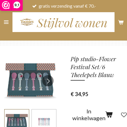
9,1
gratis verzending vanaf € 70.-
Ga
direct
Stijlvol wonen
naar
de
hoofdinhoud
Pip studio-Flower
Festival Set/6
Theelepels Blauw
€ 34,95
In
winkelwagen