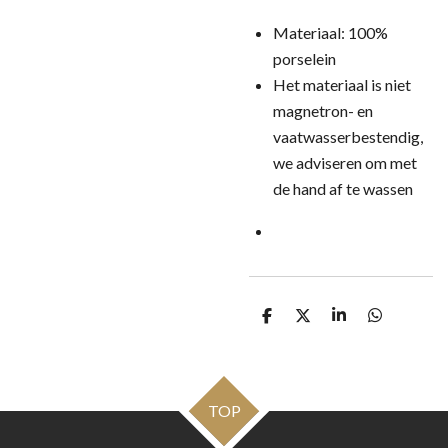
Materiaal: 100%
porselein
Het materiaal is niet
magnetron- en
vaatwasserbestendig,
we adviseren om met
de hand af te wassen
D
D
S
D
e
e
h
e
l
e
a
l
e
l
r
e
n
e
n
TOP