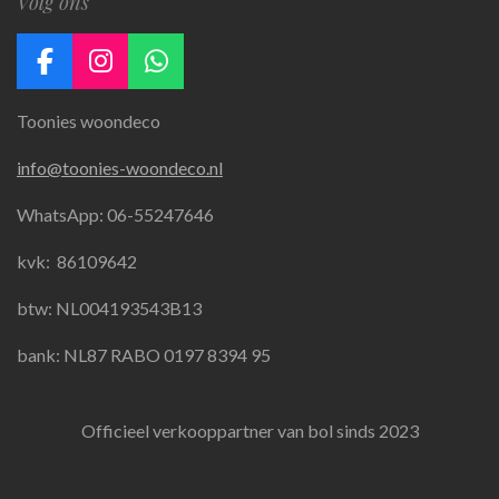
Volg ons
F
I
W
a
n
h
Toonies woondeco
c
s
a
e
t
t
info@toonies-woondeco.nl
b
a
s
o
g
A
WhatsApp: 06-55247646
o
r
p
k
a
p
kvk:
86109642
m
btw: NL004193543B13
bank: NL87 RABO 0197 8394 95
Officieel verkooppartner van bol sinds 2023