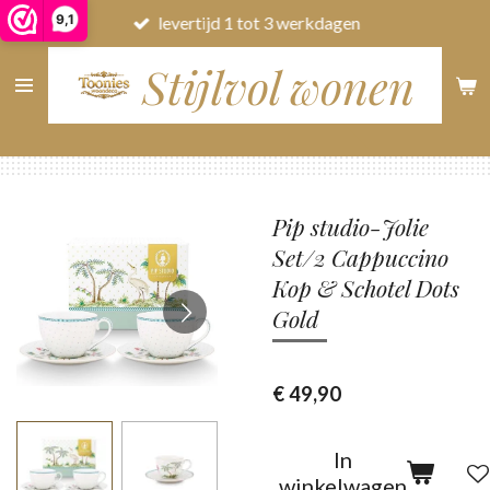
9,1
levertijd 1 tot 3 werkdagen
Ga
direct
Stijlvol wonen
naar
de
hoofdinhoud
Pip studio-Jolie
Set/2 Cappuccino
Kop & Schotel Dots
Gold
€ 49,90
In
winkelwagen