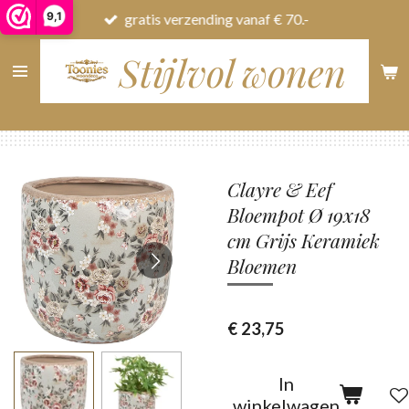
9,1
gratis verzending vanaf € 70.-
Ga
direct
Stijlvol wonen
naar
de
hoofdinhoud
Clayre & Eef
Bloempot Ø 19x18
cm Grijs Keramiek
Bloemen
€ 23,75
In
winkelwagen