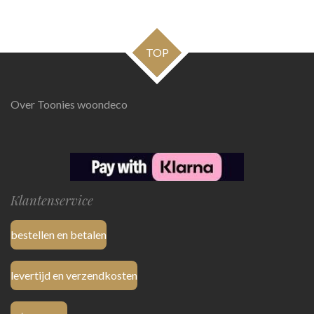
e
e
h
e
l
e
a
l
e
l
r
e
n
e
n
TOP
Over Toonies woondeco
Klantenservice
bestellen en betalen
levertijd en verzendkosten