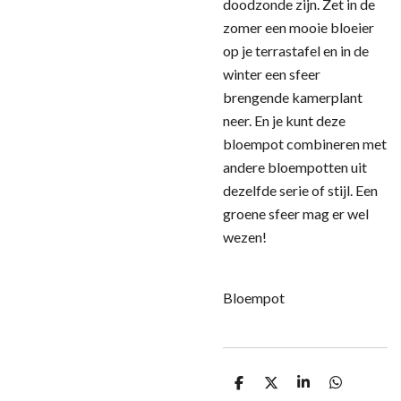
doodzonde zijn. Zet in de
zomer een mooie bloeier
op je terrastafel en in de
winter een sfeer
brengende kamerplant
neer. En je kunt deze
bloempot combineren met
andere bloempotten uit
dezelfde serie of stijl. Een
groene sfeer mag er wel
wezen!
Bloempot
D
D
S
D