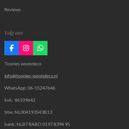
Reviews
Volg ons
F
I
W
a
n
h
Toonies woondeco
c
s
a
e
t
t
info@toonies-woondeco.nl
b
a
s
o
g
A
WhatsApp: 06-55247646
o
r
p
k
a
p
kvk:
86109642
m
btw: NL004193543B13
bank: NL87 RABO 0197 8394 95