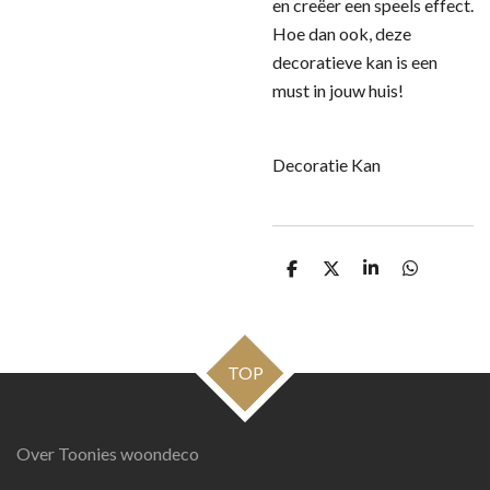
en creëer een speels effect.
Hoe dan ook, deze
decoratieve kan is een
must in jouw huis!
Decoratie Kan
D
D
S
D
e
e
h
e
l
e
a
l
e
l
r
e
n
e
n
TOP
Over Toonies woondeco