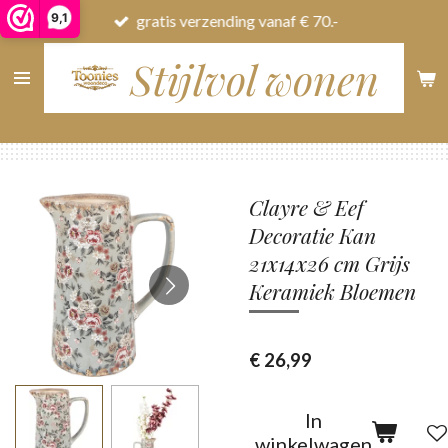
9,1
gratis verzending vanaf € 70.-
Ga
direct
Stijlvol wonen
naar
de
hoofdinhoud
Clayre & Eef
Decoratie Kan
21x14x26 cm Grijs
Keramiek Bloemen
€ 26,99
In
winkelwagen