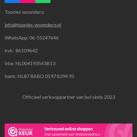
a
n
h
Toonies woondeco
c
s
a
e
t
t
info@toonies-woondeco.nl
b
a
s
o
g
A
WhatsApp: 06-55247646
o
r
p
k
a
p
kvk:
86109642
m
btw: NL004193543B13
bank: NL87 RABO 0197 8394 95
Officieel verkooppartner van bol sinds 2023