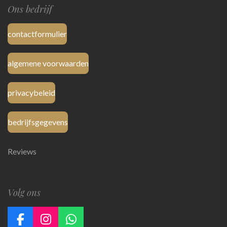
Ons bedrijf
contactformulier
algemene voorwaarden
privacybeleid
bedrijfsgegevens
Reviews
Volg ons
F
I
W