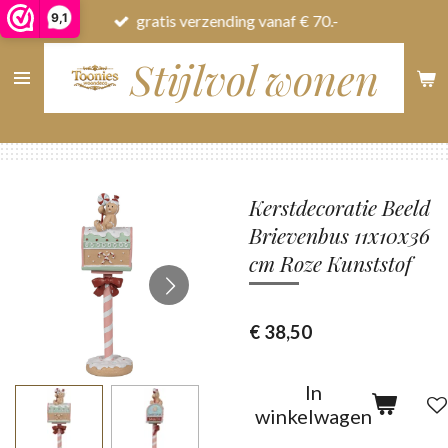
9,1
gratis verzending vanaf € 70.-
Ga
direct
Stijlvol wonen
naar
de
hoofdinhoud
Kerstdecoratie Beeld
Brievenbus 11x10x36
cm Roze Kunststof
€ 38,50
In
winkelwagen