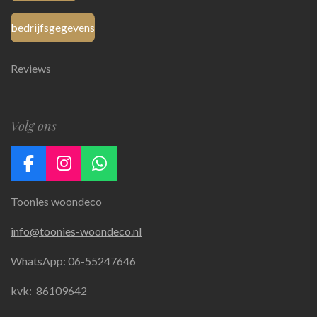
bedrijfsgegevens
Reviews
Volg ons
F
I
W
a
n
h
Toonies woondeco
c
s
a
e
t
t
info@toonies-woondeco.nl
b
a
s
o
g
A
WhatsApp: 06-55247646
o
r
p
k
a
p
kvk:
86109642
m