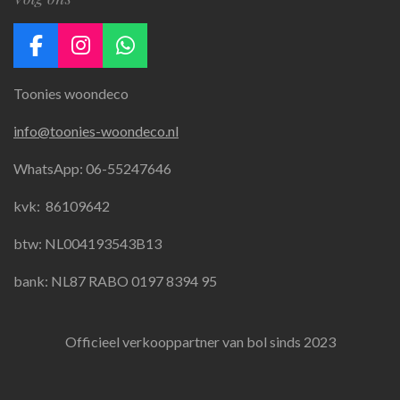
F
I
W
a
n
h
Toonies woondeco
c
s
a
e
t
t
info@toonies-woondeco.nl
b
a
s
o
g
A
WhatsApp: 06-55247646
o
r
p
k
a
p
kvk:
86109642
m
btw: NL004193543B13
bank: NL87 RABO 0197 8394 95
Officieel verkooppartner van bol sinds 2023