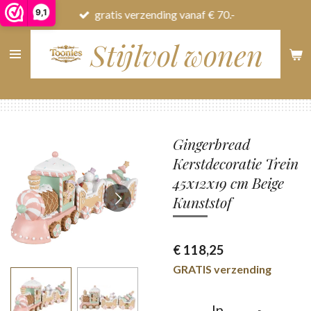
9,1
gratis verzending vanaf € 70.-
Ga
direct
Stijlvol wonen
naar
de
hoofdinhoud
Gingerbread
Kerstdecoratie Trein
45x12x19 cm Beige
Kunststof
€ 118,25
GRATIS verzending
In