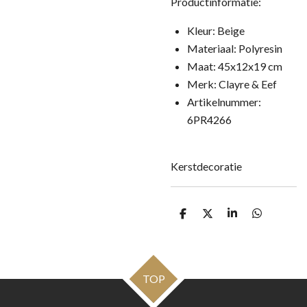
Productinformatie:
Kleur: Beige
Materiaal: Polyresin
Maat: 45x12x19 cm
Merk: Clayre & Eef
Artikelnummer:
6PR4266
Kerstdecoratie
D
D
S
D
e
e
h
e
l
e
a
l
e
l
r
e
n
e
n
TOP