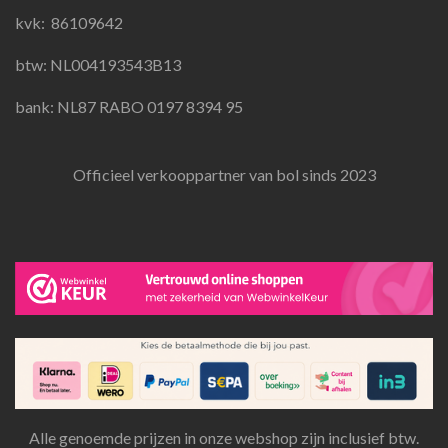
k
a
p
kvk:
86109642
m
btw: NL004193543B13
bank: NL87 RABO 0197 8394 95
Officieel verkooppartner van bol sinds 2023
Alle genoemde prijzen in onze webshop zijn inclusief btw.