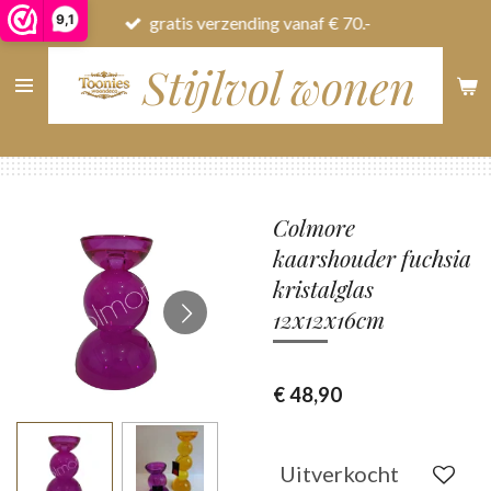
9,1
gratis verzending vanaf € 70.-
Ga
direct
Stijlvol wonen
naar
de
hoofdinhoud
Colmore
kaarshouder fuchsia
kristalglas
12x12x16cm
€ 48,90
Uitverkocht