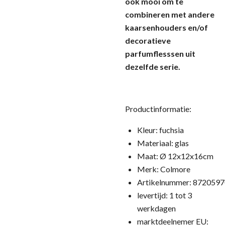
ook mooi om te
combineren met andere
kaarsenhouders en/of
decoratieve
parfumflesssen uit
dezelfde serie.
Productinformatie:
Kleur: fuchsia
Materiaal: glas
Maat: Ø 12x12x16cm
Merk: Colmore
Artikelnummer:
8720597
levertijd: 1 tot 3
werkdagen
marktdeelnemer EU: