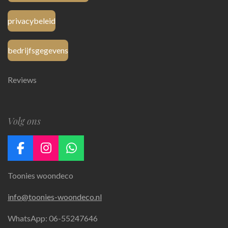
privacybeleid
bedrijfsgegevens
Reviews
Volg ons
F
I
W
a
n
h
Toonies woondeco
c
s
a
e
t
t
info@toonies-woondeco.nl
b
a
s
o
g
A
WhatsApp: 06-55247646
o
r
p