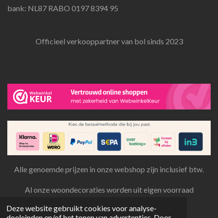
bank: NL87 RABO 0197 8394 95
Officieel verkooppartner van bol sinds 2023
Alle genoemde prijzen in onze webshop zijn inclusief btw.
Al onze woondecoraties worden uit eigen voorraad
aangeboden en verzonden.
Deze website gebruikt cookies voor analyse-
© 2022 - 2026 Toonies woondeco
doeleinden en/of het tonen van advertenties. Door