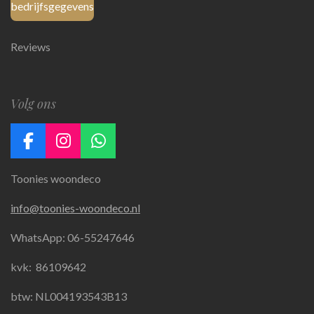
bedrijfsgegevens
Reviews
Volg ons
F
I
W
a
n
h
Toonies woondeco
c
s
a
e
t
t
info@toonies-woondeco.nl
b
a
s
o
g
A
WhatsApp: 06-55247646
o
r
p
k
a
p
kvk:
86109642
m
btw: NL004193543B13