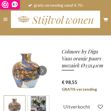
9,1
gratis verzending vanaf € 70.-
Ga
direct
Stijlvol wonen
naar
de
hoofdinhoud
Colmore by Diga
Vaas oranje paars
mozaiek Ø33x41cm
€ 98,55
GRATIS verzending
Uitverkocht