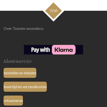
e
l
r
e
n
e
n
TOP
Over Toonies woondeco
Klantenservice
bestellen en betalen
levertijd en verzendkosten
retourneren