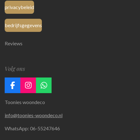
privacybeleid
bedrijfsgegevens
Reviews
Volg ons
F
I
W
a
n
h
Toonies woondeco
c
s
a
e
t
t
info@toonies-woondeco.nl
b
a
s
o
g
A
WhatsApp: 06-55247646
o
r
p