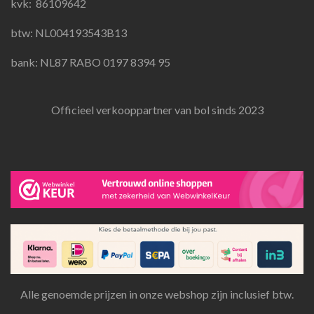
k
a
p
kvk:
86109642
m
btw: NL004193543B13
bank: NL87 RABO 0197 8394 95
Officieel verkooppartner van bol sinds 2023
Alle genoemde prijzen in onze webshop zijn inclusief btw.