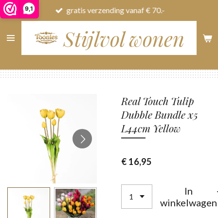
9,1
gratis verzending vanaf € 70.-
Ga
direct
Stijlvol wonen
naar
de
hoofdinhoud
Real Touch Tulip
Dubble Bundle x5
L44cm Yellow
€ 16,95
In
winkelwagen