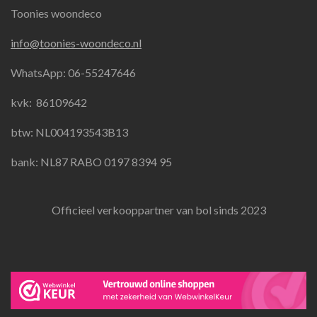
Toonies woondeco
c
s
a
e
t
t
info@toonies-woondeco.nl
b
a
s
o
g
A
WhatsApp: 06-55247646
o
r
p
k
a
p
kvk:
86109642
m
btw: NL004193543B13
bank: NL87 RABO 0197 8394 95
Officieel verkooppartner van bol sinds 2023