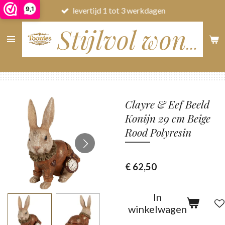
9,1
levertijd 1 tot 3 werkdagen
Ga
direct
naar
Stijlvol wonen
de
hoofdinhoud
Clayre & Eef Beeld
Konijn 29 cm Beige
Rood Polyresin
€ 62,50
In
winkelwagen