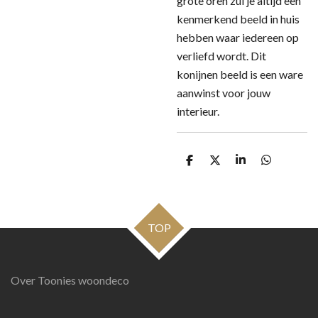
grote oren zul je altijd een
kenmerkend beeld in huis
hebben waar iedereen op
verliefd wordt. Dit
konijnen beeld is een ware
aanwinst voor jouw
interieur.
D
D
S
D
e
e
h
e
l
e
a
l
e
l
r
e
n
e
n
TOP
Over Toonies woondeco