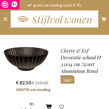
9,1
gratis verzending vanaf € 70.-
Ga
direct
Stijlvol wonen
naar
de
hoofdinhoud
Clayre & Eef
Decoratie schaal Ø
33x14 cm Zwart
Aluminium Rond
Sale!
€ 82,50
€ 110,00
GRATIS verzending
In