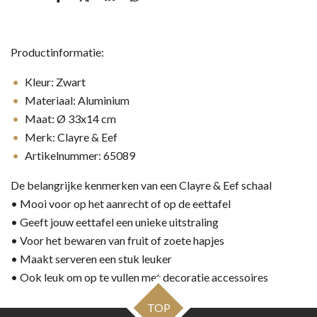
D
D
S
D
e
e
h
e
l
e
a
l
e
l
r
e
n
e
n
Productinformatie:
Kleur: Zwart
Materiaal: Aluminium
Maat: Ø 33x14 cm
Merk: Clayre & Eef
Artikelnummer: 65089
De belangrijke kenmerken van een Clayre & Eef schaal
• Mooi voor op het aanrecht of op de eettafel
• Geeft jouw eettafel een unieke uitstraling
• Voor het bewaren van fruit of zoete hapjes
• Maakt serveren een stuk leuker
• Ook leuk om op te vullen met decoratie accessoires
TOP