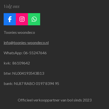
Volg ons
F
I
W
a
n
h
Toonies woondeco
c
s
a
e
t
t
info@toonies-woondeco.nl
b
a
s
o
g
A
WhatsApp: 06-55247646
o
r
p
k
a
p
kvk:
86109642
m
btw: NL004193543B13
bank: NL87 RABO 0197 8394 95
Officieel verkooppartner van bol sinds 2023