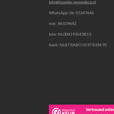
info@toonies-woondeco.nl
b
a
s
o
g
A
WhatsApp: 06-55247646
o
r
p
k
a
p
kvk:
86109642
m
btw: NL004193543B13
bank: NL87 RABO 0197 8394 95