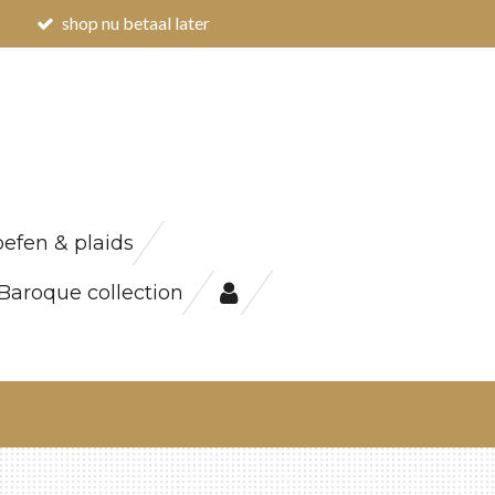
shop nu betaal later
efen & plaids
Baroque collection