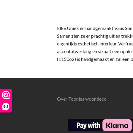
Elke Uniek en handgemaakt Vaas Soni
Samen zien ze er prachtig uit en tre
eigentijds esthetisch interieur. Verf
accentafwerking en straalt een opul
(115062) is handgemaakt en zal een bli
Over Toonies woondeco
9,1