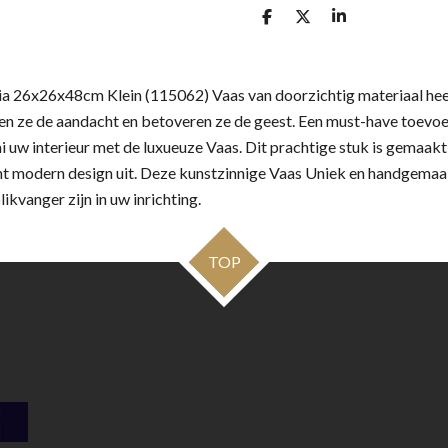
D
D
S
e
e
h
l
e
a
e
l
r
n
e
a 26x26x48cm Klein (115062) Vaas van doorzichtig materiaal hee
kken ze de aandacht en betoveren ze de geest. Een must-have toevo
raai uw interieur met de luxueuze Vaas. Dit prachtige stuk is gemaa
ent modern design uit. Deze kunstzinnige Vaas Uniek en handgema
kvanger zijn in uw inrichting.
TOP