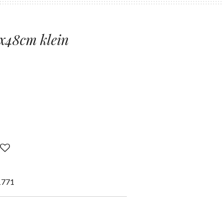
x48cm klein
1771