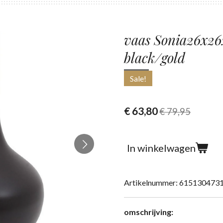
vaas Sonia26x26
black/gold
Sale!
€ 63,80
€ 79,95
In winkelwagen
Artikelnummer:
615130473
omschrijving: