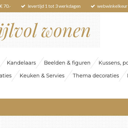
€ 70.-
levertijd 1 tot 3 werkdagen
webwinkelkeur
ijlvol wonen
Kandelaars
Beelden & figuren
Kussens, po
ties
Keuken & Servies
Thema decoraties