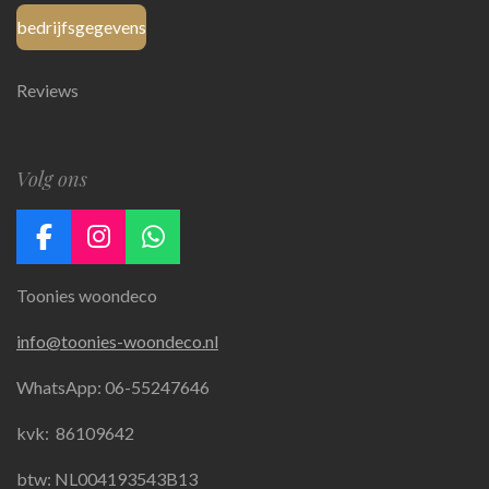
bedrijfsgegevens
Reviews
Volg ons
F
I
W
a
n
h
Toonies woondeco
c
s
a
e
t
t
info@toonies-woondeco.nl
b
a
s
o
g
A
WhatsApp: 06-55247646
o
r
p
k
a
p
kvk:
86109642
m
btw: NL004193543B13