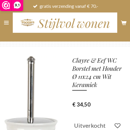
9,1
gratis verzending vanaf € 70.-
Ga
direct
Stijlvol wonen
naar
de
hoofdinhoud
Clayre & Eef WC
Borstel met Houder
Ø 11x24 cm Wit
Keramiek
€ 34,50
Uitverkocht