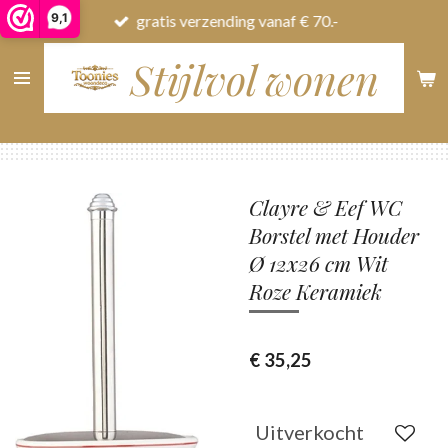
9,1
gratis verzending vanaf € 70.-
Ga
direct
Stijlvol wonen
naar
de
hoofdinhoud
Clayre & Eef WC
Borstel met Houder
Ø 12x26 cm Wit
Roze Keramiek
€ 35,25
Uitverkocht