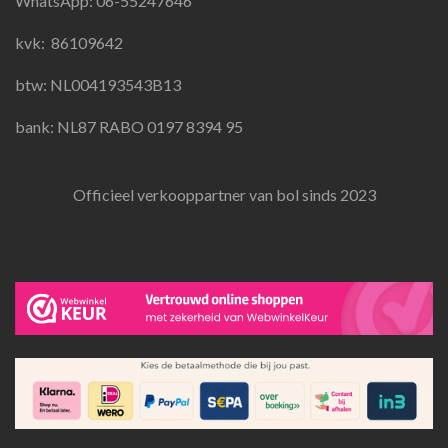
WhatsApp: 06-55247646
o
r
p
k
a
p
kvk:
86109642
m
btw: NL004193543B13
bank: NL87 RABO 0197 8394 95
Officieel verkooppartner van bol sinds 2023