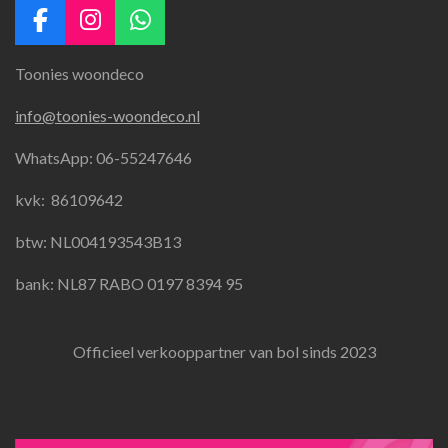
F
I
W
a
n
h
Toonies woondeco
c
s
a
e
t
t
info@toonies-woondeco.nl
b
a
s
o
g
A
WhatsApp: 06-55247646
o
r
p
k
a
p
kvk:
86109642
m
btw: NL004193543B13
bank: NL87 RABO 0197 8394 95
Officieel verkooppartner van bol sinds 2023