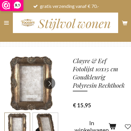
9,1
gratis verzending vanaf € 70.-
Ga
direct
Stijlvol wonen
naar
de
hoofdinhoud
Clayre & Eef
Fotolijst 10x15 cm
Goudkleurig
Polyresin Rechthoek
€ 15,95
In
winkelwagen