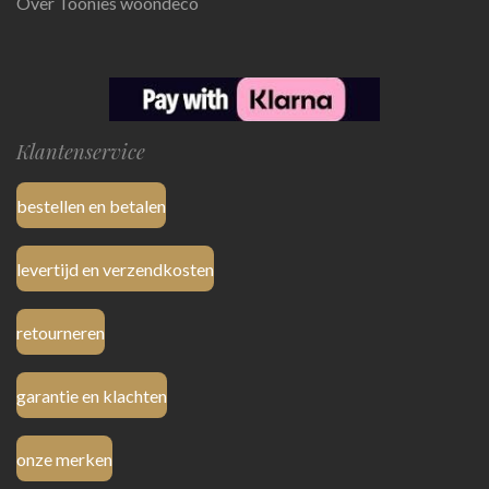
Over Toonies woondeco
Klantenservice
bestellen en betalen
levertijd en verzendkosten
retourneren
garantie en klachten
onze merken