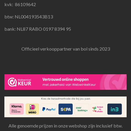
k
a
p
kvk:
86109642
m
btw: NL004193543B13
bank: NL87 RABO 0197 8394 95
Officieel verkooppartner van bol sinds 2023
Alle genoemde prijzen in onze webshop zijn inclusief btw.