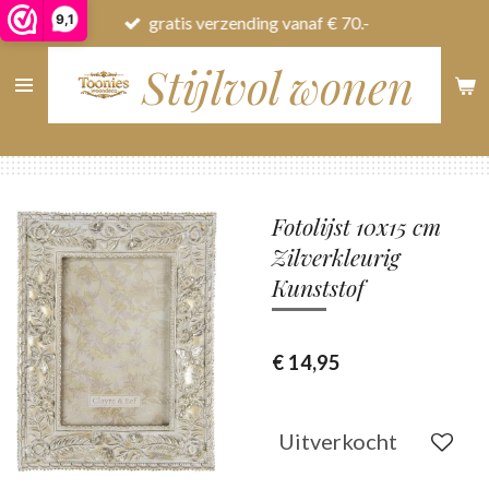
9,1
gratis verzending vanaf € 70.-
Ga
direct
Stijlvol wonen
naar
de
hoofdinhoud
Fotolijst 10x15 cm
Zilverkleurig
Kunststof
€ 14,95
Uitverkocht