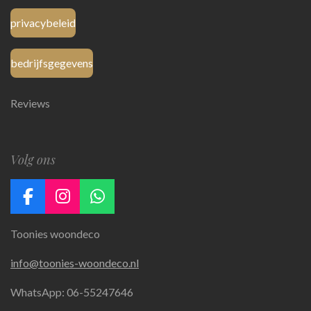
privacybeleid
bedrijfsgegevens
Reviews
Volg ons
F
I
W
a
n
h
Toonies woondeco
c
s
a
e
t
t
info@toonies-woondeco.nl
b
a
s
o
g
A
WhatsApp: 06-55247646
o
r
p