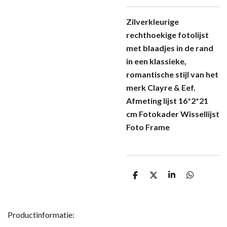
Zilverkleurige
rechthoekige fotolijst
met blaadjes in de rand
in een klassieke,
romantische stijl van het
merk Clayre & Eef.
Afmeting lijst 16*2*21
cm Fotokader Wissellijst
Foto Frame
D
D
S
D
e
e
h
e
l
e
a
l
e
l
r
e
n
e
n
Productinformatie: