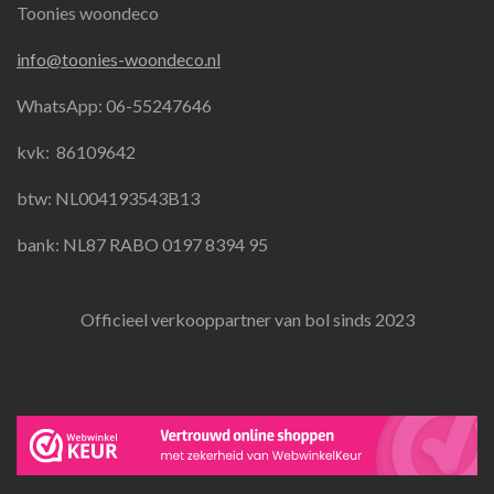
Toonies woondeco
c
s
a
e
t
t
info@toonies-woondeco.nl
b
a
s
o
g
A
WhatsApp: 06-55247646
o
r
p
k
a
p
kvk:
86109642
m
btw: NL004193543B13
bank: NL87 RABO 0197 8394 95
Officieel verkooppartner van bol sinds 2023