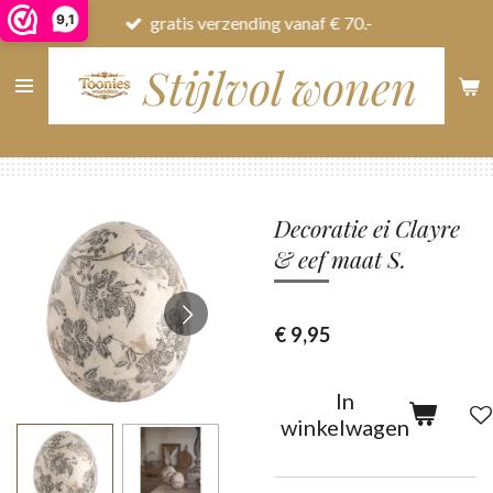
9,1
gratis verzending vanaf € 70.-
Ga
direct
Stijlvol wonen
naar
de
hoofdinhoud
Decoratie ei Clayre
& eef maat S.
€ 9,95
In
winkelwagen