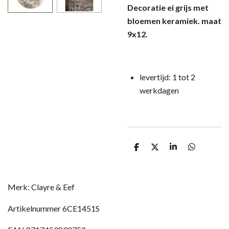
Decoratie ei grijs met
bloemen keramiek. maat
9x12.
levertijd: 1 tot 2
werkdagen
D
D
S
D
e
e
h
e
l
e
a
l
e
l
r
e
n
e
n
Merk:
Clayre & Eef
Artikelnummer
6CE1451S