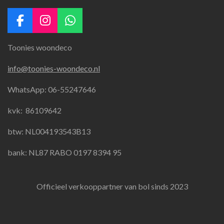
F
I
W
a
n
h
Toonies woondeco
c
s
a
e
t
t
info@toonies-woondeco.nl
b
a
s
o
g
A
WhatsApp: 06-55247646
o
r
p
k
a
p
kvk:
86109642
m
btw: NL004193543B13
bank: NL87 RABO 0197 8394 95
Officieel verkooppartner van bol sinds 2023