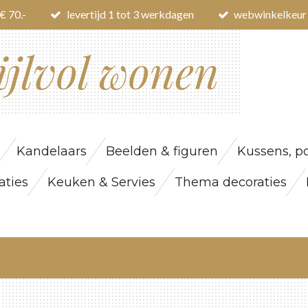
€ 70.-
levertijd 1 tot 3 werkdagen
webwinkelkeur
ijlvol wonen
Kandelaars
Beelden & figuren
Kussens, po
ties
Keuken & Servies
Thema decoraties