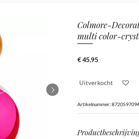
Colmore-Decorat
multi color-crys
€ 45,95
Uitverkocht
Artikelnummer:
872059709
Productbeschrijvin