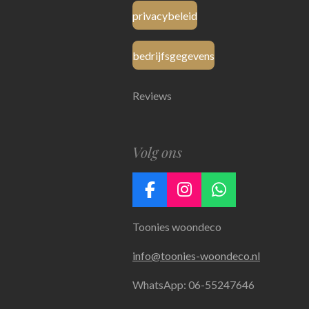
privacybeleid
bedrijfsgegevens
Reviews
Volg ons
F
I
W
a
n
h
Toonies woondeco
c
s
a
e
t
t
info@toonies-woondeco.nl
b
a
s
o
g
A
WhatsApp: 06-55247646
o
r
p