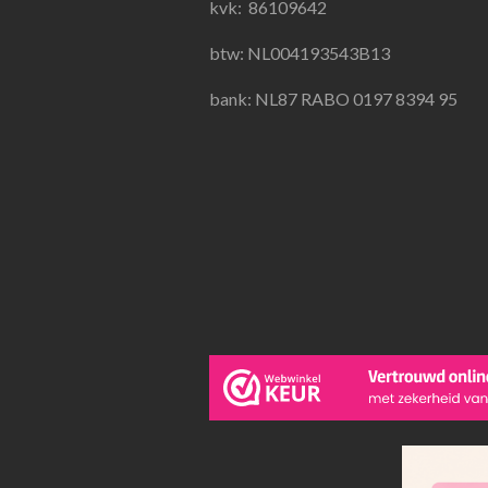
k
a
p
kvk:
86109642
m
btw: NL004193543B13
bank: NL87 RABO 0197 8394 95